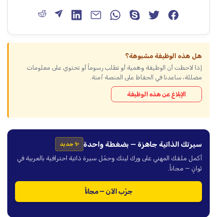
هل هذه الوظيفة مشبوهة؟
إذا لاحظت أن الوظيفة وهمية أو تطلب رسوماً أو تحتوي على معلومات
مضللة، ساعدنا في الحفاظ على المنصة آمنة.
الإبلاغ عن هذه الوظيفة
سيرتك الذاتية جاهزة — بضغطة واحدة
✨ جديد
أكمل ملفك المهني على ورك لينك وحمّل سيرة ذاتية احترافية بالعربية في
ثوانٍ — مجاناً.
جرّب الآن — مجاناً