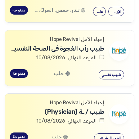
تلدو، حمص, الحولة، حمص
مفتوحة
الإرشاد النفسي
علم النفس
إحياء الأمل Hope Revival
طبيب رأب الفجوة في الصحة النفسية (mhGAP Doctor)
الموعد النهائي: 10/08/2026
حلب
مفتوحة
طبيب نفسي
إحياء الأمل Hope Revival
طبيب / ـة (Physician)
الموعد النهائي: 10/08/2026
حلب
مفتوحة
الطب البشري…