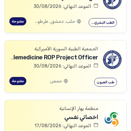
الموعد النهائي: 30/08/2026
حلب, دمشق, طرطوس, ريف دمشق, ديرالزور, درعا, السويداء, إدلب, القنيطرة, اللاذقية, الرقة, حمص, الحسكة, حماة
مفتوحة
الطب البشري…
الجمعية الطبية السورية الأميركية
Telemedicine ROP Project Officer
الموعد النهائي: 30/08/2026
حمص
مفتوحة
طب العيون
منظمة بهار الإنسانية
اخصائي نفسي
الموعد النهائي: 17/08/2026