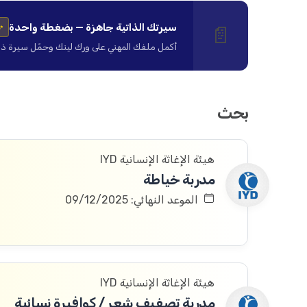
سيرتك الذاتية جاهزة — بضغطة واحدة
📄
✨
أكمل ملفك المهني على ورك لينك وحمّل سيرة ذاتية ا
بحث
هيئة الإغاثة الإنسانية IYD
مدربة خياطة
الموعد النهائي: 09/12/2025
هيئة الإغاثة الإنسانية IYD
مدربة تصفيف شعر / كوافيرة نسائية