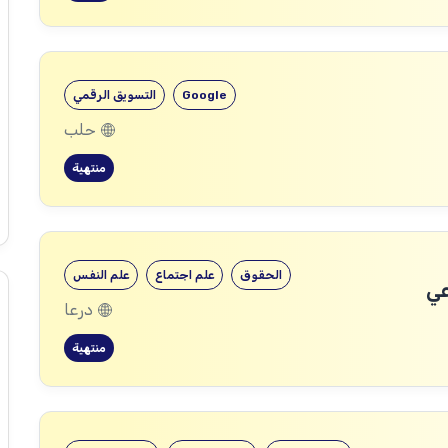
Google
التسويق الرقمي
حلب
منتهية
الحقوق
علم اجتماع
علم النفس
عي
درعا
منتهية