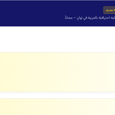
 جديد
حترافية بالعربية في ثوانٍ — مجاناً.