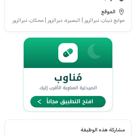
الموقع
حوايج ذيبان، ديرالزور | البصيرة، ديرالزور | محكان، ديرالزور | أبو خ
مشاركة هذه الوظيفة