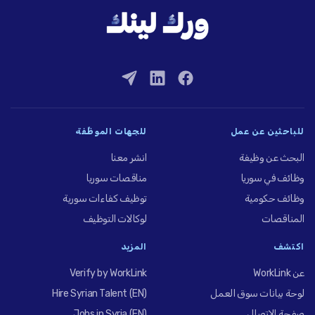
للباحثين عن عمل
للجهات الموظِّفة
البحث عن وظيفة
انشر معنا
وظائف في سوريا
مناقصات سوريا
وظائف حكومية
توظيف كفاءات سورية
المناقصات
لوكالات التوظيف
اكتشف
المزيد
عن WorkLink
Verify by WorkLink
لوحة بيانات سوق العمل
Hire Syrian Talent (EN)
صفحة الاتصال
Jobs in Syria (EN)