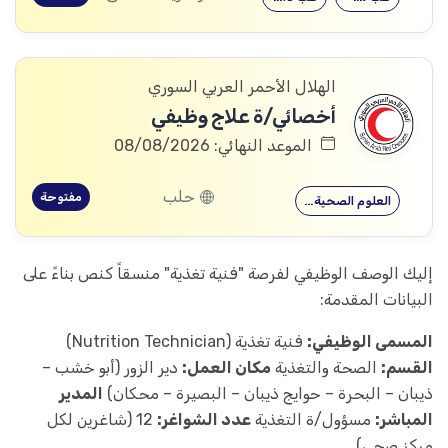
الهلال الأحمر العربي السوري
أخصائي/ة علاج وظيفي
الموعد النهائي: 08/08/2026
حلب
مفتوحة
العلوم الصحية…
إليك الوصف الوظيفي لفرصة "فنية تغذية" منسقاً كنص بناءً على
البيانات المقدمة:
المسمى الوظيفي:
فنية تغذية (Nutrition Technician)
القسم:
الصحة والتغذية
مكان العمل:
دير الزور (أبو خشب –
ذيبان – البحرة – حوايج ذيبان – البصيرة – محكان)
المدير
المباشر:
مسؤول/ة التغذية
عدد الشواغر:
12 (شاغرين لكل
مركز صحي)