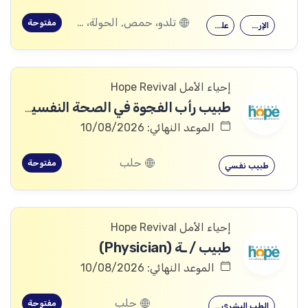
تلدو، حمص, الحولة، حمص
مفتوحة
الإرشاد النفسي
علم النفس
إحياء الأمل Hope Revival
طبيب رأب الفجوة في الصحة النفسية (mhGAP Doctor)
الموعد النهائي: 10/08/2026
حلب
مفتوحة
طبيب نفسي
إحياء الأمل Hope Revival
طبيب / ـة (Physician)
الموعد النهائي: 10/08/2026
حلب
مفتوحة
الطب البشري…