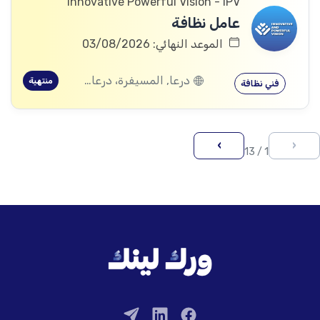
Innovative Powerful Vision - IPV
عامل نظافة
الموعد النهائي: 03/08/2026
درعا, المسيفرة، درعا, الجيزة، درعا, بصر الحرير، درعا
منتهية
فني نظافة
›
‹
1 / 13