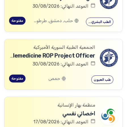
الموعد النهائي: 30/08/2026
حلب, دمشق, طرطوس, ريف دمشق, ديرالزور, درعا, السويداء, إدلب, القنيطرة, اللاذقية, الرقة, حمص, الحسكة, حماة
مفتوحة
الطب البشري…
الجمعية الطبية السورية الأميركية
Telemedicine ROP Project Officer
الموعد النهائي: 30/08/2026
حمص
مفتوحة
طب العيون
منظمة بهار الإنسانية
اخصائي نفسي
الموعد النهائي: 17/08/2026