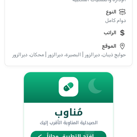
النوع
دوام كامل
الراتب
الموقع
حوايج ذيبان، ديرالزور | البصيرة، ديرالزور | محكان، ديرالزور | أبو خ