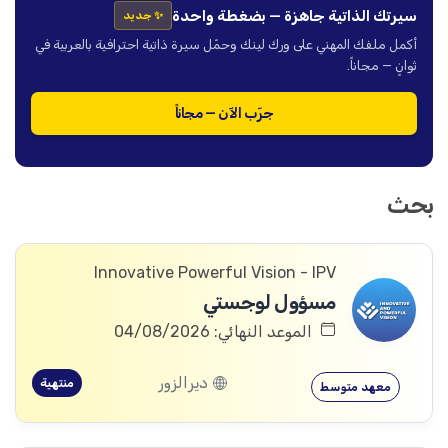
سيرتك الذاتية جاهزة — بضغطة واحدة
✨ جديد
أكمل ملفك المهني على ورك لينك وحمّل سيرة ذاتية احترافية بالعربية في
ثوانٍ — مجاناً.
جرّب الآن — مجاناً
بحث
Innovative Powerful Vision - IPV
مسؤول لوجستي
الموعد النهائي: 04/08/2026
ديرالزور
منتهية
معهد متوسط