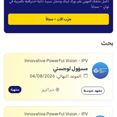
أكمل ملفك المهني على ورك لينك وحمّل سيرة ذاتية احترافية بالعربية في
ثوانٍ — مجاناً.
جرّب الآن — مجاناً
بحث
Innovative Powerful Vision - IPV
مسؤول لوجستي
الموعد النهائي: 04/08/2026
ديرالزور
منتهية
معهد متوسط
Innovative Powerful Vision - IPV