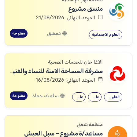
منسق مشروع
الموعد النهائي: 21/08/2026
دمشق
مفتوحة
العلوم الاجتماعية
الآغا خان للخدمات الصحية
مشرفة المساحة الآمنة للنساء والفتيات (Woman and Girls Safe Space (WGSS) Supervisor).
الموعد النهائي: 16/08/2026
سلمية، حماة
مفتوحة
العلوم الاجتماعية
علم اجتماع
علم النفس
منظمة شفق
مساعد/ة مشروع – سبل العيش