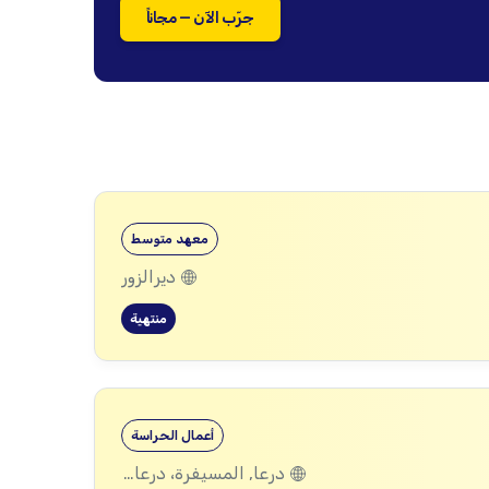
جرّب الآن — مجاناً
معهد متوسط
ديرالزور
منتهية
أعمال الحراسة
درعا, المسيفرة، درعا, الجيزة، درعا, بصر الحرير، درعا