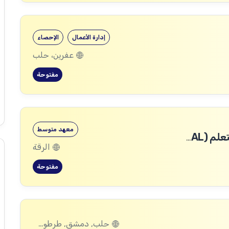
إدارة الأعمال
الإحصاء
عفرين، حلب
مفتوحة
معهد متوسط
متطوع ضمن قسم المراقبة والتقييم والتعلم (MEAL)
الرقة
مفتوحة
حلب, دمشق, طرطوس, ريف دمشق, ديرالزور, درعا, السويداء, إدلب, القنيطرة, اللاذقية, الرقة, حمص, الحسكة, حماة