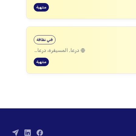
منتهية
فني نظافة
درعا, المسيفرة، درعا, الجيزة، درعا, بصر الحرير، درعا
منتهية