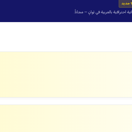
 جديد
حترافية بالعربية في ثوانٍ — مجاناً.