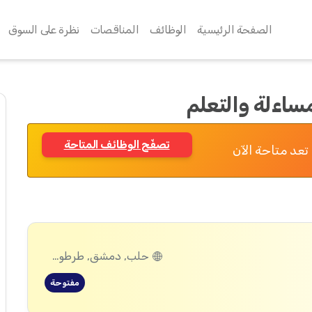
الصفحة الرئيسية
الوظائف
المناقصات
نظرة على السوق
ساءلة والتعلم
تصفّح الوظائف المتاحة
تعد متاحة الآن
حلب, دمشق, طرطوس, ريف دمشق, ديرالزور, درعا, السويداء, إدلب, القنيطرة, اللاذقية, الرقة, حمص, الحسكة, حماة
مفتوحة