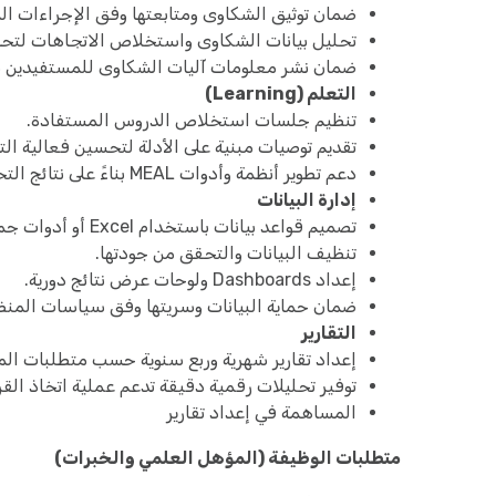
ضمان توثيق الشكاوى ومتابعتها وفق الإجراءات ال
تحليل بيانات الشكاوى واستخلاص الاتجاهات لتحس
ضمان نشر معلومات آليات الشكاوى للمستفيدين ب
التعلم (Learning)
تنظيم جلسات استخلاص الدروس المستفادة.
تقديم توصيات مبنية على الأدلة لتحسين فعالية الت
دعم تطوير أنظمة وأدوات MEAL بناءً على نتائج التحليل.
إدارة البيانات
تصميم قواعد بيانات باستخدام Excel أو أدوات جمع البيانات الإلكترونية (Kobo/ODK).
تنظيف البيانات والتحقق من جودتها.
إعداد Dashboards ولوحات عرض نتائج دورية.
ضمان حماية البيانات وسريتها وفق سياسات المنظ
التقارير
إعداد تقارير شهرية وربع سنوية حسب متطلبات الم
توفير تحليلات رقمية دقيقة تدعم عملية اتخاذ القرا
المساهمة في إعداد تقارير
متطلبات الوظيفة (المؤهل العلمي والخبرات)