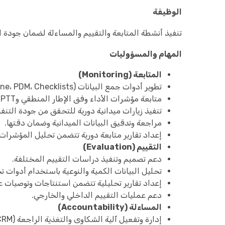
الوظيفة
تنفيذ أنشطة المتابعة والتقييم والمساءلة لضمان جودة ال
المهام والمسؤوليات
المتابعة (Monitoring)
تطوير أدوات جمع البيانات (Baseline، Endline، PDM، Checklists).
متابعة مؤشرات الأداء وفق الإطار المنطقي وIPTT.
تنفيذ زيارات ميدانية دورية للتحقق من جودة التنفي
مراجعة وتدقيق البيانات الميدانية وضمان دقتها.
إعداد تقارير متابعة دورية تتضمن تحليل المؤشرات.
التقييم (Evaluation)
دعم تصميم وتنفيذ دراسات التقييم المختلفة.
تحليل البيانات الكمية والنوعية باستخدام أدوات ت
إعداد تقارير تحليلية تتضمن استنتاجات وتوصيات ع
دعم عمليات التقييم الداخلي والخارجي.
المساءلة (Accountability)
إدارة وتفعيل آلية الشكاوى والتغذية الراجعة (CFM/CRM).