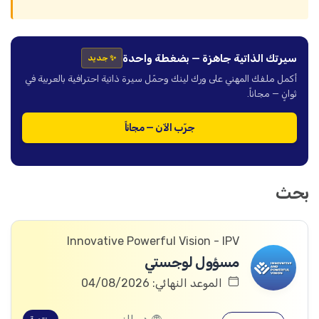
سيرتك الذاتية جاهزة — بضغطة واحدة
✨ جديد
أكمل ملفك المهني على ورك لينك وحمّل سيرة ذاتية احترافية بالعربية في
ثوانٍ — مجاناً.
جرّب الآن — مجاناً
بحث
Innovative Powerful Vision - IPV
مسؤول لوجستي
الموعد النهائي: 04/08/2026