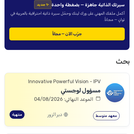
سيرتك الذاتية جاهزة — بضغطة واحدة
✨ جديد
أكمل ملفك المهني على ورك لينك وحمّل سيرة ذاتية احترافية بالعربية في
ثوانٍ — مجاناً.
جرّب الآن — مجاناً
بحث
Innovative Powerful Vision - IPV
مسؤول لوجستي
الموعد النهائي: 04/08/2026
ديرالزور
منتهية
معهد متوسط