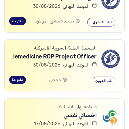
الموعد النهائي: 30/08/2026
حلب, دمشق, طرطوس, ريف دمشق, ديرالزور, درعا, السويداء, إدلب, القنيطرة, اللاذقية, الرقة, حمص, الحسكة, حماة
مفتوحة
الطب البشري…
الجمعية الطبية السورية الأميركية
Telemedicine ROP Project Officer
الموعد النهائي: 30/08/2026
حمص
مفتوحة
طب العيون
منظمة بهار الإنسانية
اخصائي نفسي
الموعد النهائي: 17/08/2026