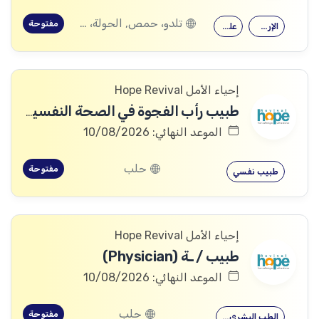
تلدو، حمص, الحولة، حمص
مفتوحة
الإرشاد النفسي
علم النفس
إحياء الأمل Hope Revival
طبيب رأب الفجوة في الصحة النفسية (mhGAP Doctor)
الموعد النهائي: 10/08/2026
حلب
مفتوحة
طبيب نفسي
إحياء الأمل Hope Revival
طبيب / ـة (Physician)
الموعد النهائي: 10/08/2026
حلب
مفتوحة
الطب البشري…