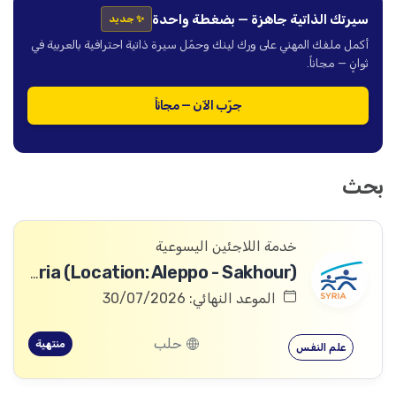
سيرتك الذاتية جاهزة — بضغطة واحدة
✨ جديد
أكمل ملفك المهني على ورك لينك وحمّل سيرة ذاتية احترافية بالعربية في
ثوانٍ — مجاناً.
جرّب الآن — مجاناً
بحث
خدمة اللاجئين اليسوعية
PSS Worker - JRS Syria (Location: Aleppo - Sakhour)
الموعد النهائي: 30/07/2026
حلب
منتهية
علم النفس