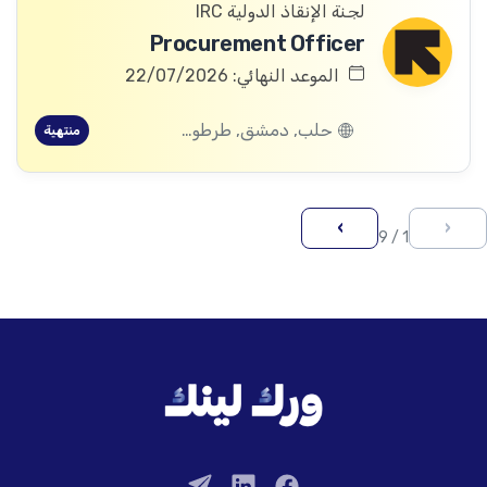
لجنة الإنقاذ الدولية IRC
Procurement Officer
الموعد النهائي: 22/07/2026
حلب, دمشق, طرطوس, ريف دمشق, ديرالزور, درعا, السويداء, إدلب, القنيطرة, اللاذقية, الرقة, حمص, الحسكة, حماة
منتهية
›
‹
1 / 9