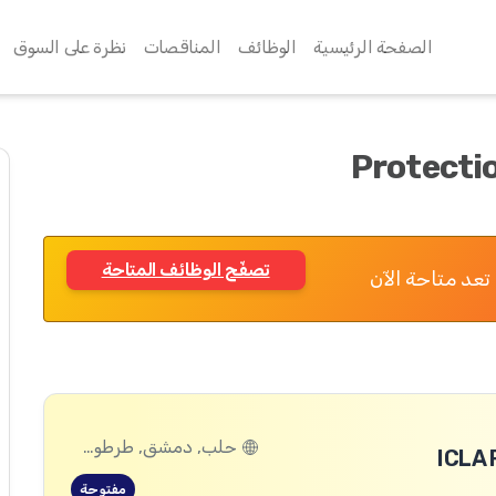
الصفحة الرئيسية
الوظائف
المناقصات
نظرة على السوق
Protecti
تصفّح الوظائف المتاحة
تعد متاحة الآن
حلب, دمشق, طرطوس, ريف دمشق, ديرالزور, درعا, السويداء, إدلب, القنيطرة, اللاذقية, الرقة, حمص, الحسكة, حماة
ICLA 
مفتوحة