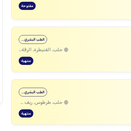
مفتوحة
الطب البشري…
حلب, القنيطرة, الرقة, ادلب
منتهية
الطب البشري…
حلب, طرطوس, ريف دمشق, ديرالزور, درعا, السويداء, إدلب, القنيطرة, اللاذقية, الرقة, حمص, الحسكة, حماة
منتهية