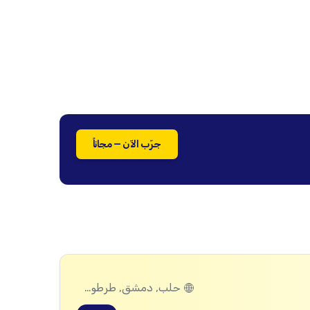
جرّب الآن — مجاناً
حلب, دمشق, طرطوس, ريف دمشق, ديرالزور, درعا, السويداء, إدلب, القنيطرة, اللاذقية, الرقة, حمص, الحسكة, حماة