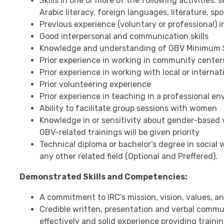
Skills in one or more of the following activities:
Arabic literacy, foreign languages, literature, spo
Previous experience (voluntary or professional) in
Good interpersonal and communication skills
Knowledge and understanding of GBV Minimum 
Prior experience in working in community center
Prior experience in working with local or interna
Prior volunteering experience
Prior experience in teaching in a professional e
Ability to facilitate group sessions with women
Knowledge in or sensitivity about gender-based v
GBV-related trainings will be given priority
Technical diploma or bachelor’s degree in social w
any other related field (Optional and Preffered).
Demonstrated Skills and Competencies:
A commitment to IRC’s mission, vision, values, a
Credible written, presentation and verbal communi
effectively and solid experience providing train