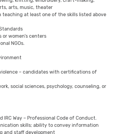
 sewing, knitting, embroidery, craft-making,
rts, arts, music, theater
 teaching at least one of the skills listed above
Standards
s or women’s centers
tional NGOs.
nvironment
iolence – candidates with certifications of
ork, social sciences, psychology, counseling, or
nd IRC Way – Professional Code of Conduct.
cation skills; ability to convey information
ing and staff development