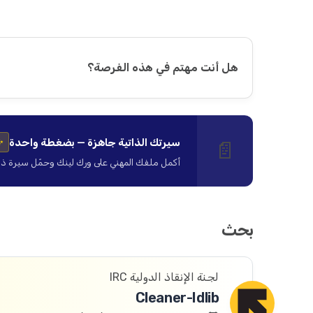
هل أنت مهتم في هذه الفرصة؟
سيرتك الذاتية جاهزة — بضغطة واحدة
📄
✨
أكمل ملفك المهني على ورك لينك وحمّل سيرة ذاتية ا
بحث
لجنة الإنقاذ الدولية IRC
Cleaner-Idlib