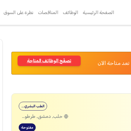
الصفحة الرئيسية
الوظائف
المناقصات
نظرة على السوق
تصفّح الوظائف المتاحة
تعد متاحة الآن
الطب البشري…
حلب, دمشق, طرطوس, ريف دمشق, ديرالزور, درعا, السويداء, إدلب, القنيطرة, اللاذقية, الرقة, حمص, الحسكة, حماة
مفتوحة