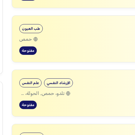
طب العيون
حمص
مفتوحة
الإرشاد النفسي
علم النفس
تلدو، حمص, الحولة، حمص
مفتوحة