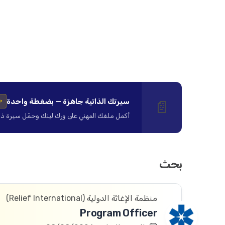
سيرتك الذاتية جاهزة — بضغطة واحدة
📄
✨
أكمل ملفك المهني على ورك لينك وحمّل سيرة ذاتية ا
بحث
منظمة الإغاثة الدولیة (Relief International)
Program Officer