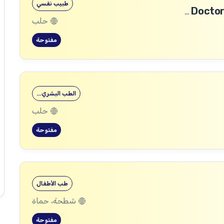
طبيب نفسي
طبيب رأب الفجوة في الصحة النفسية (mhGAP Doctor)
حلب
مفتوحة
الطب البشري…
حلب
مفتوحة
طب الأطفال
شطحة، حماة
مفتوحة