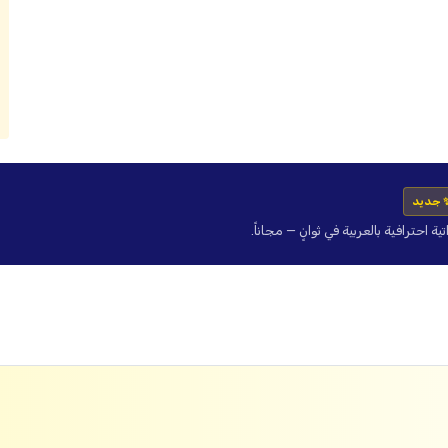
 جديد
حترافية بالعربية في ثوانٍ — مجاناً.