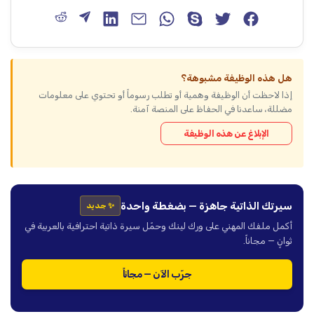
هل هذه الوظيفة مشبوهة؟
إذا لاحظت أن الوظيفة وهمية أو تطلب رسوماً أو تحتوي على معلومات
مضللة، ساعدنا في الحفاظ على المنصة آمنة.
الإبلاغ عن هذه الوظيفة
سيرتك الذاتية جاهزة — بضغطة واحدة
✨ جديد
أكمل ملفك المهني على ورك لينك وحمّل سيرة ذاتية احترافية بالعربية في
ثوانٍ — مجاناً.
جرّب الآن — مجاناً