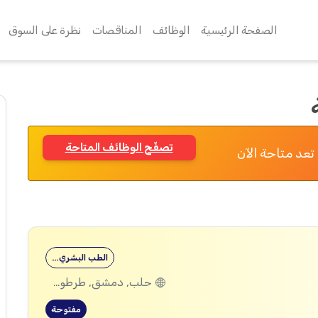
الصفحة الرئيسية
الوظائف
المناقصات
نظرة على السوق
تصفّح الوظائف المتاحة
تعد متاحة الآن
الطب البشري…
حلب, دمشق, طرطوس, ريف دمشق, ديرالزور, درعا, السويداء, إدلب, القنيطرة, اللاذقية, الرقة, حمص, الحسكة, حماة
مفتوحة