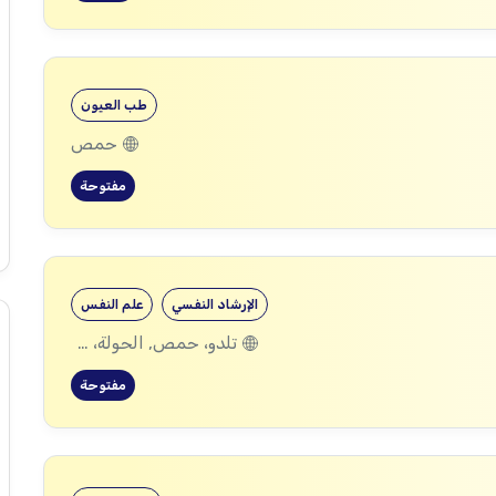
طب العيون
حمص
مفتوحة
الإرشاد النفسي
علم النفس
تلدو، حمص, الحولة، حمص
مفتوحة