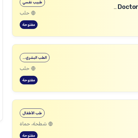
طبيب نفسي
طبيب رأب الفجوة في الصحة النفسية (mhGAP Doctor)
حلب
مفتوحة
الطب البشري…
حلب
مفتوحة
طب الأطفال
شطحة، حماة
مفتوحة