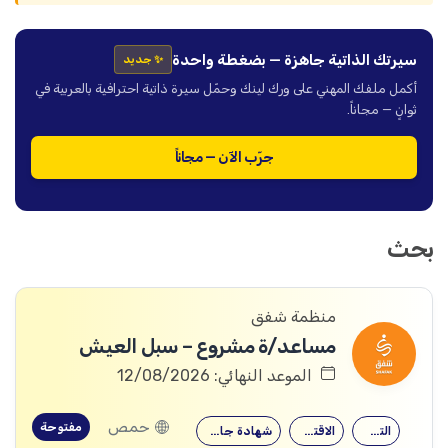
سيرتك الذاتية جاهزة — بضغطة واحدة
✨ جديد
أكمل ملفك المهني على ورك لينك وحمّل سيرة ذاتية احترافية بالعربية في
ثوانٍ — مجاناً.
جرّب الآن — مجاناً
بحث
منظمة شفق
مساعد/ة مشروع – سبل العيش
الموعد النهائي: 12/08/2026
حمص
مفتوحة
التجارة
الاقتصاد
شهادة جامعية