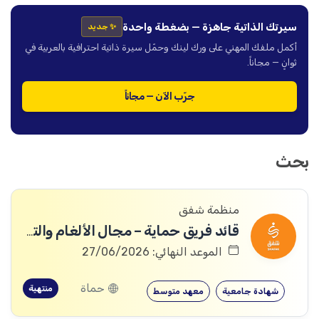
سيرتك الذاتية جاهزة — بضغطة واحدة
✨ جديد
أكمل ملفك المهني على ورك لينك وحمّل سيرة ذاتية احترافية بالعربية في
ثوانٍ — مجاناً.
جرّب الآن — مجاناً
بحث
منظمة شفق
قائد فريق حماية – مجال الألغام والتوعية منها
الموعد النهائي: 27/06/2026
حماة
منتهية
شهادة جامعية
معهد متوسط