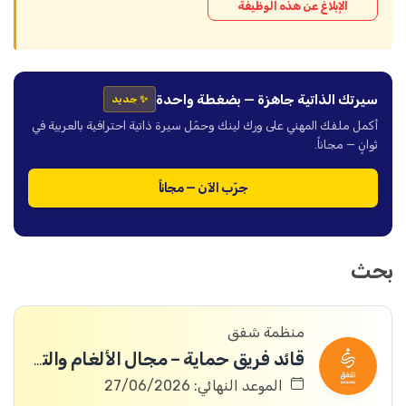
الإبلاغ عن هذه الوظيفة
سيرتك الذاتية جاهزة — بضغطة واحدة
✨ جديد
أكمل ملفك المهني على ورك لينك وحمّل سيرة ذاتية احترافية بالعربية في
ثوانٍ — مجاناً.
جرّب الآن — مجاناً
بحث
منظمة شفق
قائد فريق حماية – مجال الألغام والتوعية منها
الموعد النهائي: 27/06/2026