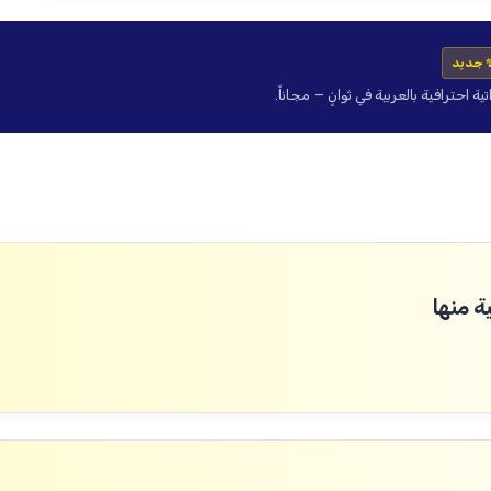
 جديد
حترافية بالعربية في ثوانٍ — مجاناً.
ة منها