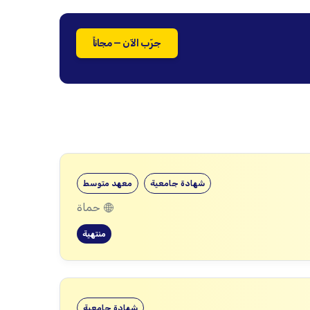
جرّب الآن — مجاناً
شهادة جامعية
معهد متوسط
حماة
منتهية
شهادة جامعية