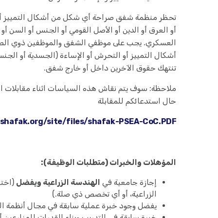
تحظر منظمة شفق صراحة أي شكل من أشكال التمييز أو 
أو العرق أو الدين أو الأصل القومي أو الجنس أو السن أو ا
العسكري. يجب على موظفي الشفق والموظفين ذوي الص
أشكال التمييز أو التحرش أو الإساءة (الجسدية أو الجنسي
تنتهك حقوق الآخرين داخل أو خارج شفق.
ملاحظة: سوف يتم نقاش هذه السياسات اثناء مقابلات التو
حال استدعائكم للمقابلة
.shafak.org/site/files/shafak-PSEA-CoC.PDF
المؤهلات والخبرات (متطلبات الوظيفة):
إجازة جامعية في
الهندسة الزراعية ويفضل
(اختص
الزراعية، أو أي تخصص ذي صلة.)
يفضل وجود خبرة عملية سابقة في مجال أنظمة الر
خبرة سابقة في التدريب وبناء القدرات للمزارعين 