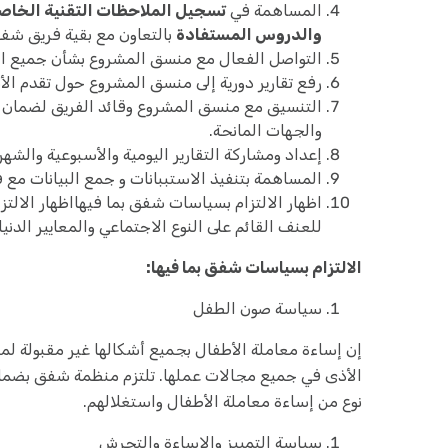
المساهمة في
تسجيل الملاحظات التقنية الخاص
والدروس المستفادة
بالتعاون مع بقية فريق شف
التواصل الفعال مع منسق المشروع بشأن جميع الم
رفع تقارير دورية إلى منسق المشروع حول تقدم الأن
التنسيق مع منسق المشروع وقائد الفريق لضمان ا
والجهات المانحة.
إعداد ومشاركة التقارير اليومية والأسبوعية والشهر
المساهمة بتنفيذ الاستببانات و جمع البيانات مع
اظهار الالتزام بسياسات شفق بما فيهااظهار الالتزام
للعنف القائم على النوع الاجتماعي والمعايير الدني
الالتزام بسياسات شفق بما فيها:
سياسة صون الطفل
إن إساءة معاملة الأطفال بجميع أشكالها غير مقبولة ل
الأذى في جميع مجالات عملها. تلتزم منظمة شفق بضمان 
نوع من إساءة معاملة الأطفال واستغلالهم.
سياسة التمييز والإساءة والتحرش