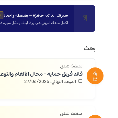
سيرتك الذاتية جاهزة — بضغطة واحدة
📄
✨
أكمل ملفك المهني على ورك لينك وحمّل سيرة ذاتية ا
بحث
منظمة شفق
قائد فريق حماية – مجال الألغام والتوعي
الموعد النهائي: 27/06/2026
منظمة شفق