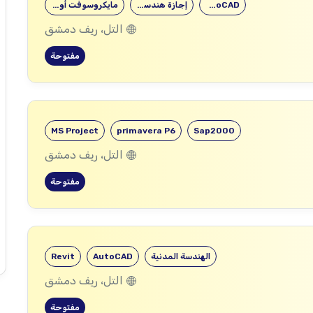
AutoCAD
إجازة هندسية…
مايكروسوفت أوفيس
التل، ريف دمشق
مفتوحة
MS Project
primavera P6
Sap2000
التل، ريف دمشق
مفتوحة
الهندسة المدنية
AutoCAD
Revit
التل، ريف دمشق
مفتوحة