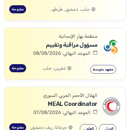
حلب, دمشق, طرطوس, ريف دمشق, ديرالزور, درعا, السويداء, إدلب, القنيطرة, اللاذقية, الرقة, حمص, الحسكة, حماة
مفتوحة
منظمة بهار الإنسانية
مسؤول مراقبة وتقييم
الموعد النهائي: 08/08/2026
عفرين، حلب
مفتوحة
معهد متوسط
الهلال الأحمر العربي السوري
MEAL Coordinator
الموعد النهائي: 07/08/2026
جرمانا، ريف دمشق
مفتوحة
الدراسات التنموية
العلوم الاجتماعية