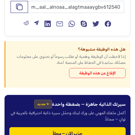
هل هذه الوظيفة مشبوهة؟
إذا لاحظت أن الوظيفة وهمية أو تطلب رسوماً أو تحتوي على معلومات
مضللة، ساعدنا في الحفاظ على المنصة آمنة.
الإبلاغ عن هذه الوظيفة
سيرتك الذاتية جاهزة — بضغطة واحدة
✨ جديد
أكمل ملفك المهني على ورك لينك وحمّل سيرة ذاتية احترافية بالعربية في
ثوانٍ — مجاناً.
جرّب الآن — مجاناً