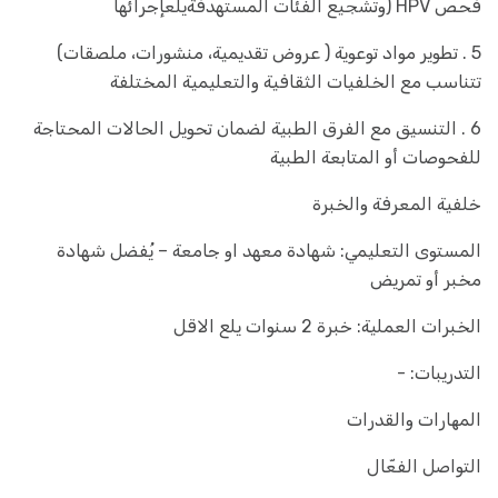
فحص HPV (وتشجیع الفئات المستهدفةیلعإجرائها
5 . تطویر مواد توعویة ( عروض تقدیمیة، منشورات، ملصقات)
تتناسب مع الخلفیات الثقافیة والتعلیمیة المختلفة
6 . التنسیق مع الفرق الطبیة لضمان تحویل الحالات المحتاجة
للفحوصات أو المتابعة الطبیة
خلفیة المعرفة والخبرة
المستوى التعلیمي: شهادة معهد او جامعة – یُفضل شهادة
مخبر أو تمریض
الخبرات العملیة: خبرة 2 سنوات یلع الاقل
التدریبات: -
المھارات والقدرات
التواصل الفعّال