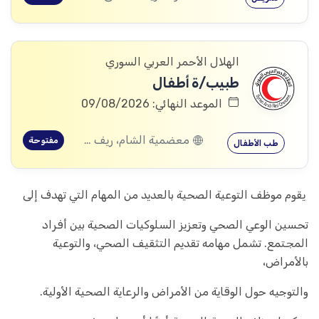
الهلال الأحمر العربي السوري
طبيب/ة أطفال
الموعد النهائي: 09/08/2026
معضمية الشام، ريف دمشق
مفتوحة
طب الأطفال
یقوم موظف التوعیة الصحیة بالعدید من المهام التي تهدف إلی
تحسین الوعي الصحي وتعزیز السلوکیات الصحیة بین أفراد
المجتمع. تشمل مهامه تقدیم التثقیف الصحي، والتوعیة
بالأمراض،
والتوجیه حول الوقایة من الأمراض والرعایة الصحیة الأولیة.