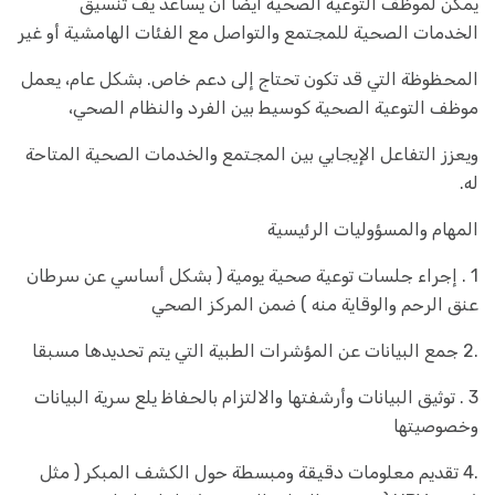
یمکن لموظف التوعیة الصحیة أیضًا أن یساعد يف تنسیق
الخدمات الصحیة للمجتمع والتواصل مع الفئات الهامشیة أو غیر
المحظوظة التي قد تکون تحتاج إلی دعم خاص. بشکل عام، یعمل
موظف التوعیة الصحیة کوسیط بین الفرد والنظام الصحي،
ویعزز التفاعل الإیجابي بین المجتمع والخدمات الصحیة المتاحة
له.
المهام والمسؤولیات الرئیسیة
1 . إجراء جلسات توعیة صحیة یومیة ( بشکل أساسي عن سرطان
عنق الرحم والوقایة منه ) ضمن المرکز الصحي
.2 جمع البیانات عن المؤشرات الطبیة التي یتم تحدیدها مسبقا
3 . توثیق البیانات وأرشفتها والالتزام بالحفاظ یلع سریة البیانات
وخصوصیتها
.4 تقدیم معلومات دقیقة ومبسطة حول الکشف المبکر ( مثل