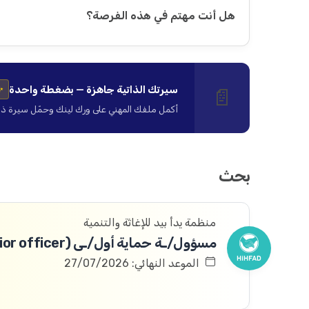
هل أنت مهتم في هذه الفرصة؟
سيرتك الذاتية جاهزة — بضغطة واحدة
📄
✨
أكمل ملفك المهني على ورك لينك وحمّل سيرة ذاتية ا
بحث
منظمة يدأ بيد للإغاثة والتنمية
مسؤول/ـة حماية أول/ـى (Protection Senior officer)
الموعد النهائي: 27/07/2026