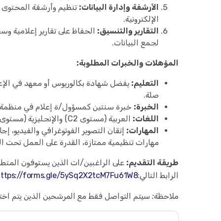
الأرشفة وإدارة البيانات:
تنظيم وأرشفة المحتوى ا
الإلكترونية.
التقارير والتنسيق:
الحفاظ على تقارير إعلامية وس
لجمع البيانات.
المؤهلات والخبرات المطلوبة:
التعليم:
يفضل شهادة بكالوريوس أو معهد في الإعلا
صلة.
الخبرة:
خبرة سنتين كمسؤول/ة إعلام في منظمة غير ربحية كحد أدنى، أ
اللغات:
العربية (مستوى C2) والإنجليزية (مستوى A2).
المهارات:
مهارات تنظيمية ممتازة، القدرة على العمل تحت الض
طريقة التقديم:
على الراغبين/ات الذين يستوفون المتطلبا
الرابط التالي:
ttps://forms.gle/5ySq2X2tcM7Fu61W8
ملاحظة: سيتم التواصل فقط مع المرشحين الذين يتم اختي