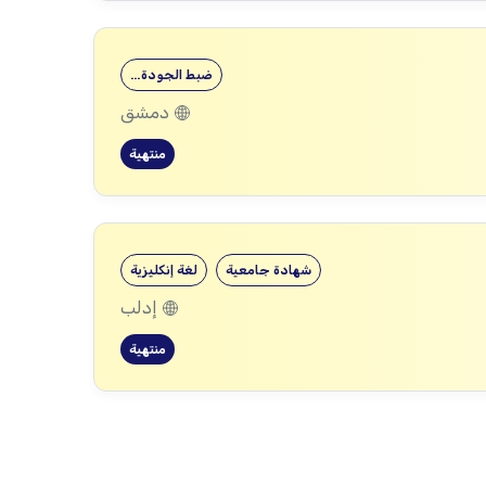
ضبط الجودة…
دمشق
منتهية
شهادة جامعية
لغة إنكليزية
إدلب
منتهية