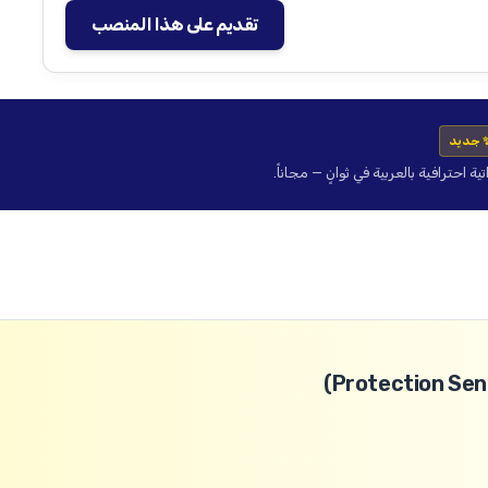
تقديم على هذا المنصب
 جديد
حترافية بالعربية في ثوانٍ — مجاناً.