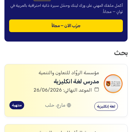
أكمل ملفك المهني على ورك لينك وحمّل سيرة ذاتية احترافية بالعربية في
ثوانٍ — مجاناً.
جرّب الآن — مجاناً
بحث
مؤسسة الروَّاد للتعاون والتنمية
مدرس لغة انكليزية
الموعد النهائي: 26/06/2026
مارع، حلب
منتهية
لغة إنكليزية