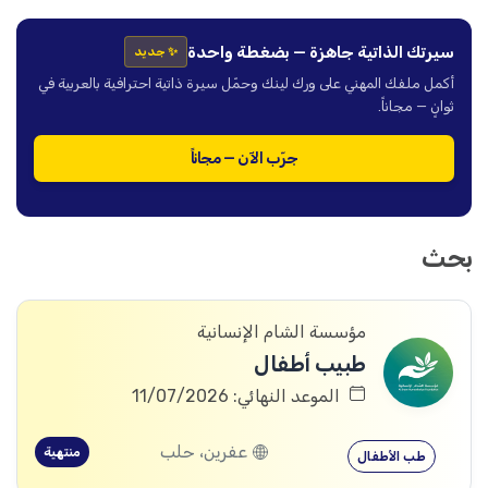
سيرتك الذاتية جاهزة — بضغطة واحدة
✨ جديد
أكمل ملفك المهني على ورك لينك وحمّل سيرة ذاتية احترافية بالعربية في
ثوانٍ — مجاناً.
جرّب الآن — مجاناً
بحث
مؤسسة الشام الإنسانية
طبيب أطفال
الموعد النهائي: 11/07/2026
عفرين، حلب
منتهية
طب الأطفال