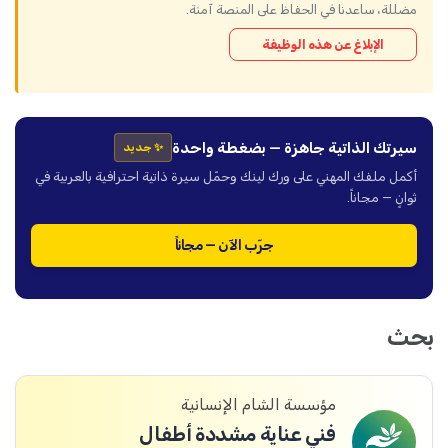
مضللة، ساعدنا في الحفاظ على المنصة آمنة.
الإبلاغ عن هذه الوظيفة
سيرتك الذاتية جاهزة — بضغطة واحدة
✨ جديد
أكمل ملفك المهني على ورك لينك وحمّل سيرة ذاتية احترافية بالعربية في
ثوانٍ — مجاناً.
جرّب الآن — مجاناً
بحث
مؤسسة الشام الإنسانية
فني عناية مشددة أطفال