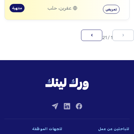
عفرين، حلب
منتهية
تمريض
›
‹
1 / 21
للباحثين عن عمل
للجهات الموظِّفة