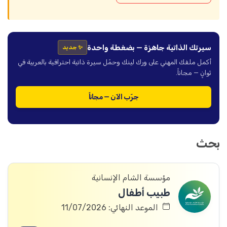
سيرتك الذاتية جاهزة — بضغطة واحدة
✨ جديد
أكمل ملفك المهني على ورك لينك وحمّل سيرة ذاتية احترافية بالعربية في
ثوانٍ — مجاناً.
جرّب الآن — مجاناً
بحث
مؤسسة الشام الإنسانية
طبيب أطفال
الموعد النهائي: 11/07/2026