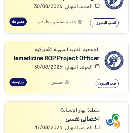
الموعد النهائي: 30/08/2026
حلب, دمشق, طرطوس, ريف دمشق, ديرالزور, درعا, السويداء, إدلب, القنيطرة, اللاذقية, الرقة, حمص, الحسكة, حماة
مفتوحة
الطب البشري…
الجمعية الطبية السورية الأميركية
Telemedicine ROP Project Officer
الموعد النهائي: 30/08/2026
حمص
مفتوحة
طب العيون
منظمة بهار الإنسانية
اخصائي نفسي
الموعد النهائي: 17/08/2026