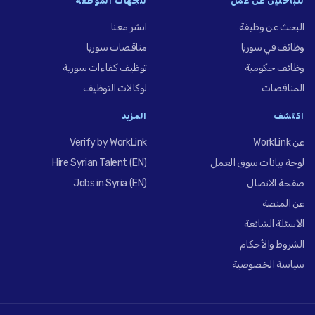
للباحثين عن عمل
للجهات الموظِّفة
البحث عن وظيفة
انشر معنا
وظائف في سوريا
مناقصات سوريا
وظائف حكومية
توظيف كفاءات سورية
المناقصات
لوكالات التوظيف
اكتشف
المزيد
عن WorkLink
Verify by WorkLink
لوحة بيانات سوق العمل
Hire Syrian Talent (EN)
صفحة الاتصال
Jobs in Syria (EN)
عن المنصة
الأسئلة الشائعة
الشروط والأحكام
سياسة الخصوصية