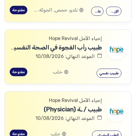
تلدو، حمص, الحولة، حمص
مفتوحة
الإرشاد النفسي
علم النفس
إحياء الأمل Hope Revival
طبيب رأب الفجوة في الصحة النفسية (mhGAP Doctor)
الموعد النهائي: 10/08/2026
حلب
مفتوحة
طبيب نفسي
إحياء الأمل Hope Revival
طبيب / ـة (Physician)
الموعد النهائي: 10/08/2026
حلب
مفتوحة
الطب البشري…