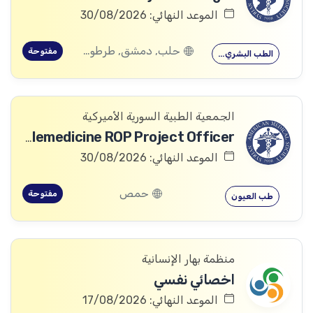
الموعد النهائي: 30/08/2026
حلب, دمشق, طرطوس, ريف دمشق, ديرالزور, درعا, السويداء, إدلب, القنيطرة, اللاذقية, الرقة, حمص, الحسكة, حماة
مفتوحة
الطب البشري…
الجمعية الطبية السورية الأميركية
Telemedicine ROP Project Officer
الموعد النهائي: 30/08/2026
حمص
مفتوحة
طب العيون
منظمة بهار الإنسانية
اخصائي نفسي
الموعد النهائي: 17/08/2026