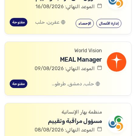
الموعد النهائي: 16/08/2026
عفرين، حلب
مفتوحة
إدارة الأعمال
الإحصاء
World Vision
MEAL Manager
الموعد النهائي: 09/08/2026
حلب, دمشق, طرطوس, ريف دمشق, ديرالزور, درعا, السويداء, إدلب, القنيطرة, اللاذقية, الرقة, حمص, الحسكة, حماة
مفتوحة
منظمة بهار الإنسانية
مسؤول مراقبة وتقييم
الموعد النهائي: 08/08/2026