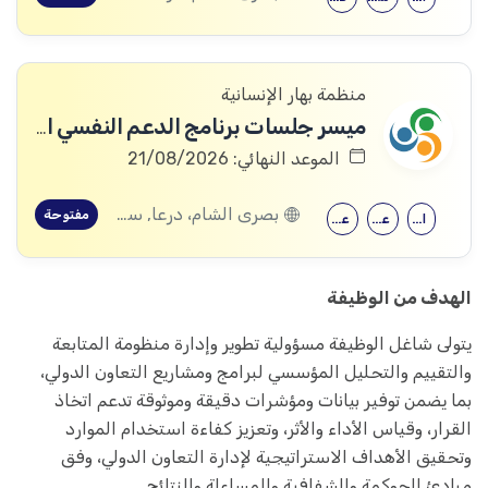
منظمة بهار الإنسانية
ميسر جلسات برنامج الدعم النفسي الاجتماعي
الموعد النهائي: 21/08/2026
بصرى الشام، درعا, سعسع، ريف دمشق, المسيفرة، درعا, قدسيا، ريف دمشق, قطنا، ريف دمشق, مضايا، ريف دمشق, المزرعة، السويداء, الجيزة، درعا, الديماس، ريف دمشق, سرغايا، ريف دمشق, بيت جن، ريف دمشق, عين الفيجة، ريف دمشق, خربة غزالة، درعا, عش الشجرة، درعا, داعل، درعا, المزيريب، درعا, كوم الباشا، القنيطرة, جباتا الخشب، القنيطرة, ممتنة، القنيطرة, نبع الصخر، القنيطرة, خان أرنبة، القنيطرة, مشناف، السويداء
مفتوحة
الحقوق
علم النفس
علم اجتماع
الهدف من الوظيفة
يتولى شاغل الوظيفة مسؤولية تطوير وإدارة منظومة المتابعة
والتقييم والتحليل المؤسسي لبرامج ومشاريع التعاون الدولي،
بما يضمن توفير بيانات ومؤشرات دقيقة وموثوقة تدعم اتخاذ
القرار، وقياس الأداء والأثر، وتعزيز كفاءة استخدام الموارد
وتحقيق الأهداف الاستراتيجية لإدارة التعاون الدولي، وفق
مبادئ الحوكمة والشفافية والمساءلة والنتائج.