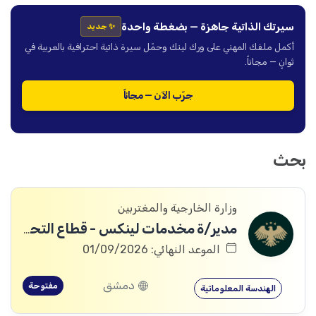
سيرتك الذاتية جاهزة — بضغطة واحدة
✨ جديد
أكمل ملفك المهني على ورك لينك وحمّل سيرة ذاتية احترافية بالعربية في
ثوانٍ — مجاناً.
جرّب الآن — مجاناً
بحث
وزارة الخارجية والمغتربين
مدير/ة مخدمات لينكس - قطاع التحول الرقمي
الموعد النهائي: 01/09/2026
دمشق
مفتوحة
الهندسة المعلوماتية