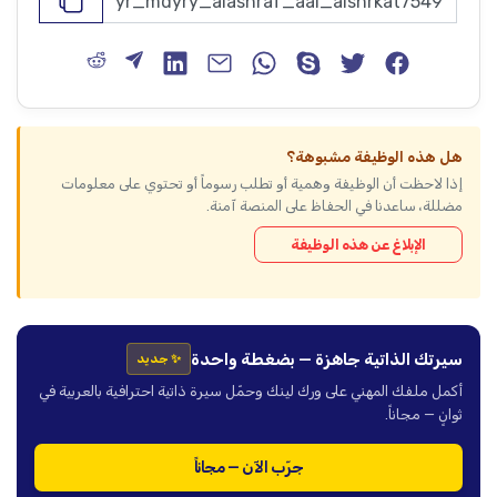
هل هذه الوظيفة مشبوهة؟
إذا لاحظت أن الوظيفة وهمية أو تطلب رسوماً أو تحتوي على معلومات
مضللة، ساعدنا في الحفاظ على المنصة آمنة.
الإبلاغ عن هذه الوظيفة
سيرتك الذاتية جاهزة — بضغطة واحدة
✨ جديد
أكمل ملفك المهني على ورك لينك وحمّل سيرة ذاتية احترافية بالعربية في
ثوانٍ — مجاناً.
جرّب الآن — مجاناً