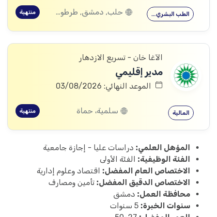
حلب, دمشق, طرطوس, ريف دمشق, ديرالزور, درعا, السويداء, إدلب, القنيطرة, الرقة, حماة
منتهية
الطب البشري…
الآغا خان - تسريع الازدهار
مدير إقليمي
الموعد النهائي: 03/08/2026
سلمية، حماة
منتهية
المالية
المؤهل العلمي:
دراسات عليا - إجازة جامعية
الفئة الوظيفية:
الفئة الأولى
الاختصاص العام المفضل:
اقتصاد وعلوم إدارية
الاختصاص الدقيق المفضل:
تأمين ومصارف
محافظة العمل:
دمشق
سنوات الخبرة:
5 سنوات