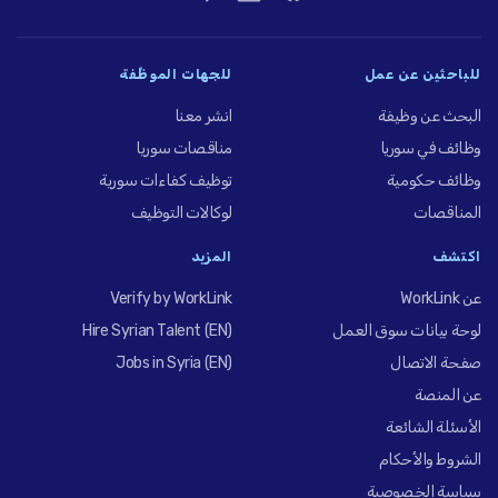
للباحثين عن عمل
للجهات الموظِّفة
البحث عن وظيفة
انشر معنا
وظائف في سوريا
مناقصات سوريا
وظائف حكومية
توظيف كفاءات سورية
المناقصات
لوكالات التوظيف
اكتشف
المزيد
عن WorkLink
Verify by WorkLink
لوحة بيانات سوق العمل
Hire Syrian Talent (EN)
صفحة الاتصال
Jobs in Syria (EN)
عن المنصة
الأسئلة الشائعة
الشروط والأحكام
سياسة الخصوصية