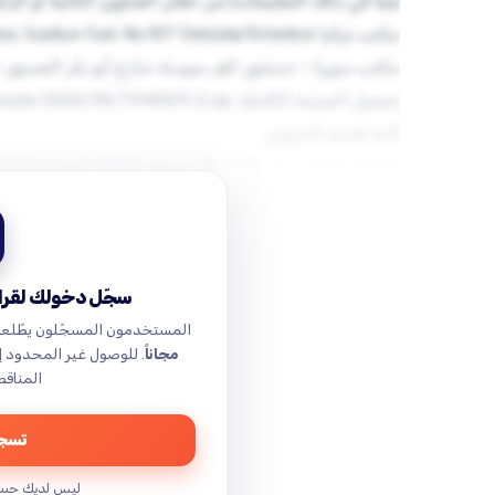
يمكن الحصول على وثائق المناقصة
التسليم باليد: يجب توجيه الملف مغلقاً ومختوماً وإيدا
أعلاه (مكتب تركيا أو مكتب سو…
سجّل دخولك لقراء
المستخدمون المسجّلون يطّلع
مجاناً
. للوصول غير المحدود 
المناقص
تسجي
ليس لديك حس