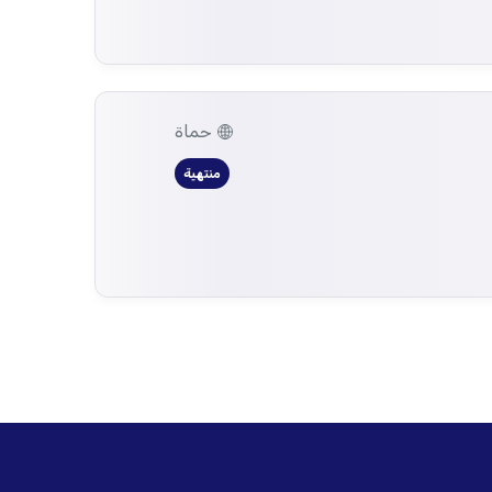
حماة
منتهية