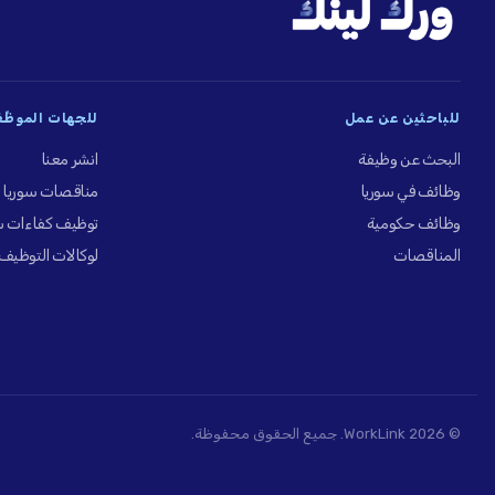
للباحثين عن عمل
للجهات الموظِّ
البحث عن وظيفة
انشر معنا
وظائف في سوريا
مناقصات سوريا
وظائف حكومية
توظيف كفاءات س
المناقصات
لوكالات التوظيف
© 2026 WorkLink. جميع الحقوق محفوظة.