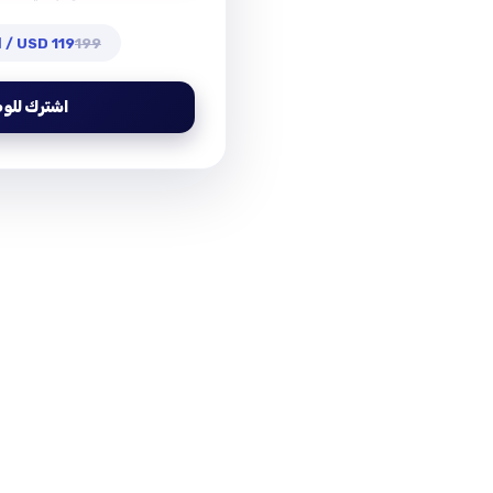
199
119 USD / السنة الأولى
اشترك للو