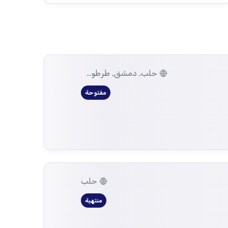
حلب, دمشق, طرطوس, ريف دمشق, ديرالزور, درعا, السويداء, إدلب, القنيطرة, اللاذقية, الرقة, حمص, الحسكة, حماة
مفتوحة
حلب
منتهية