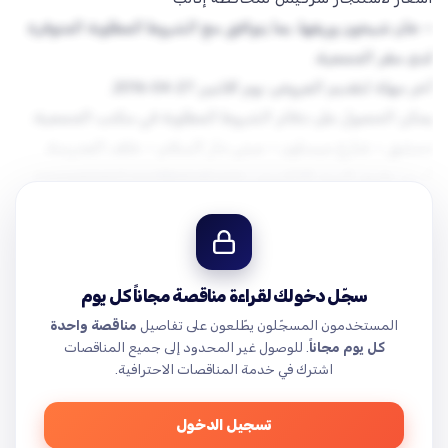
– خان شيخون وريفها، بما يتوافق مع الشروط المطلوبة المتوفرة
يمكن الحصول على دفاتر الشروط المطلوبة في مكتب الجمعية:
أو عن طريق البريد الإلكتروني:
procurement.sssd@gmail.com
هاتف جوال: 0959044992…
سجّل دخولك لقراءة مناقصة مجاناً كل يوم
المستخدمون المسجّلون يطّلعون على تفاصيل
مناقصة واحدة
كل يوم مجاناً
. للوصول غير المحدود إلى جميع المناقصات
اشترك في خدمة المناقصات الاحترافية.
تسجيل الدخول