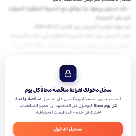
– خان شيخون وريفها، بما يتوافق مع الشروط المطلوبة المتوفرة
يمكن الحصول على دفاتر الشروط المطلوبة في مكتب الجمعية:
أو عن طريق البريد الإلكتروني:
procurement.sssd@gmail.com
هاتف جوال: 0959044992…
سجّل دخولك لقراءة مناقصة مجاناً كل يوم
المستخدمون المسجّلون يطّلعون على تفاصيل
مناقصة واحدة
كل يوم مجاناً
. للوصول غير المحدود إلى جميع المناقصات
اشترك في خدمة المناقصات الاحترافية.
تسجيل الدخول