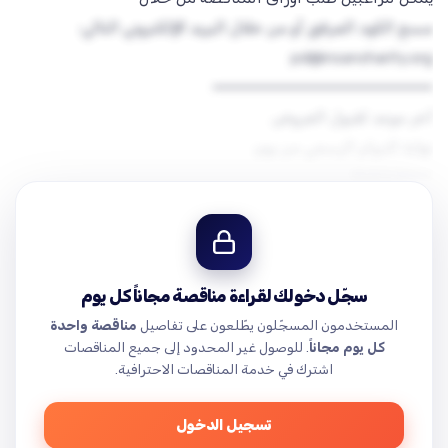
مسح الكود المرفق أو من خلال البريد الإلكتروني التالي:
pd@insancharity.org
سجّل دخولك لقراءة مناقصة مجاناً كل يوم
إدلب، معرتمصرين، 1.2 كم إلى الشمال من مبنى الدفاع المدني.…
المستخدمون المسجّلون يطّلعون على تفاصيل
مناقصة واحدة
كل يوم مجاناً
. للوصول غير المحدود إلى جميع المناقصات
اشترك في خدمة المناقصات الاحترافية.
تسجيل الدخول