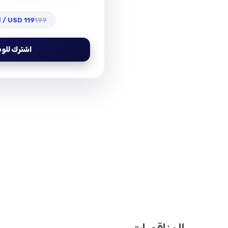
199
119 USD / السنة الأولى
اشترك للو