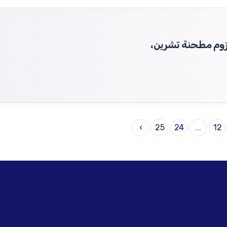
زوم مطحنة تشرين،
›
25
24
...
12