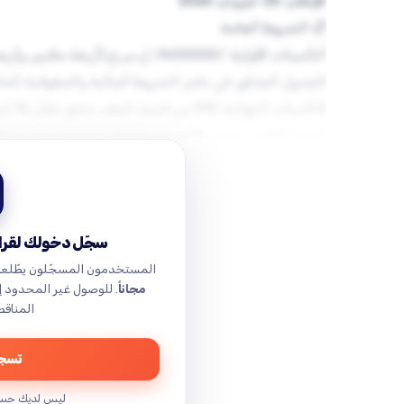
تاريخ
التأمينات الأولية: /4430000/ ل.س.ج 
المدة التي يجب أن يبقى العارض ملتزماً بعرضه: 90 يوماً تقويمياً …
سجّل دخولك لقراء
المستخدمون المسجّلون يطّلع
مجاناً
. للوصول غير المحدود 
المناقص
تسجي
ليس لديك حس