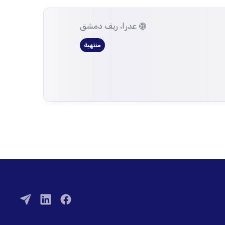
عدرا، ريف دمشق
منتهية