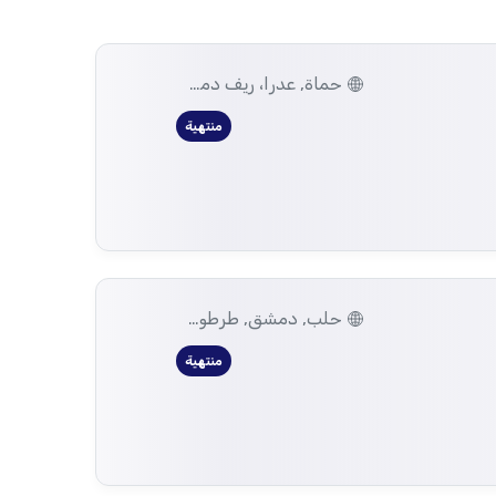
حماة, عدرا، ريف دمشق
منتهية
حلب, دمشق, طرطوس, ريف دمشق, ديرالزور, درعا, السويداء, القنيطرة, اللاذقية, الرقة, حمص, الحسكة, حماة, ادلب
منتهية