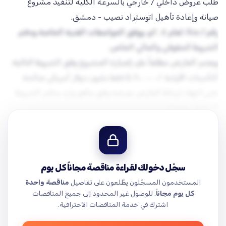
طلب عروض داخلي / خارجي بالسرعة الكلية لتنفيذ مشروع
رقم /٤٥٠/ لعام ٢٠٠٤م، ووفق المواصفات الفنية الخاصة ودفتر
تتم المناقصة وفق نظام عقود الجهات العامة الموحد الصادر
بالقانون رقم /٥١/ لعام ٢٠٠٤م ودفتر الشروط العامة الصادر
بالمرسوم التشريعي
التأمينات الأولية: /١،٠٠٠،٠٠٠/ $ فقط مليون دولار أمريكي صالحة
حتى انتهاء ارتباط العارض بعرضه وفق ماهو وارد بدفتر الشروط
ويتقدم جميع الشركاء بالتأمينات المؤقتة والنهائية وفق دفتر
الشروط الحقوقي والمالي، ويتضمن طلب الاشتراك بأنهم
سجّل دخولك لقراءة مناقصة مجاناً كل يوم
المستخدمون المسجّلون يطّلعون على تفاصيل
مناقصة واحدة
كل يوم مجاناً
. للوصول غير المحدود إلى جميع المناقصات
مدة ارتباط العارض بعرضه: (٦٠) ستون يوماً تقويمياً تبدأ من اليوم
اشترك في خدمة المناقصات الاحترافية.
التالي لانتهاء موعد …