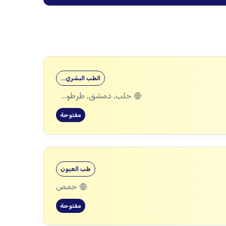
الطب البشري…
حلب, دمشق, طرطوس, ريف دمشق, ديرالزور, درعا, السويداء, إدلب, القنيطرة, اللاذقية, الرقة, حمص, الحسكة, حماة
مفتوحة
طب العيون
حمص
مفتوحة