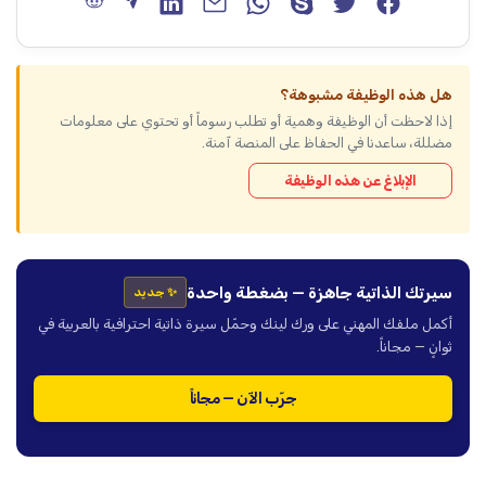
هل هذه الوظيفة مشبوهة؟
إذا لاحظت أن الوظيفة وهمية أو تطلب رسوماً أو تحتوي على معلومات
مضللة، ساعدنا في الحفاظ على المنصة آمنة.
الإبلاغ عن هذه الوظيفة
سيرتك الذاتية جاهزة — بضغطة واحدة
✨ جديد
أكمل ملفك المهني على ورك لينك وحمّل سيرة ذاتية احترافية بالعربية في
ثوانٍ — مجاناً.
جرّب الآن — مجاناً