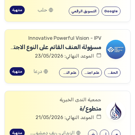
حلب
منتهية
Google
التسويق الرقمي
Innovative Powerful Vision - IPV
مسؤولة العنف القائم على النوع الاجتماعي
الموعد النهائي: 23/05/2026
درعا
منتهية
الحقوق
علم اجتماع
علم النفس
جمعية الندى الخيرية
متطوع/ة
الموعد النهائي: 21/05/2026
الزبداني، ريف دمشق, المليحة، ريف دمشق
منتهية
معهد متوسط
الثانوية العامة
شهادة جامعية