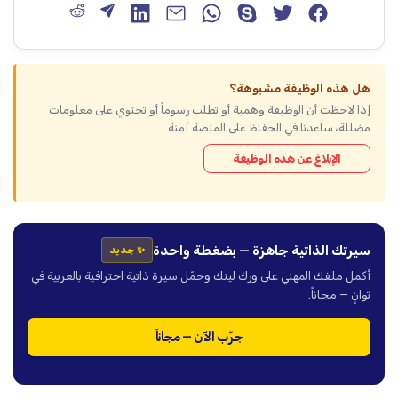
هل هذه الوظيفة مشبوهة؟
إذا لاحظت أن الوظيفة وهمية أو تطلب رسوماً أو تحتوي على معلومات
مضللة، ساعدنا في الحفاظ على المنصة آمنة.
الإبلاغ عن هذه الوظيفة
سيرتك الذاتية جاهزة — بضغطة واحدة
✨ جديد
أكمل ملفك المهني على ورك لينك وحمّل سيرة ذاتية احترافية بالعربية في
ثوانٍ — مجاناً.
جرّب الآن — مجاناً