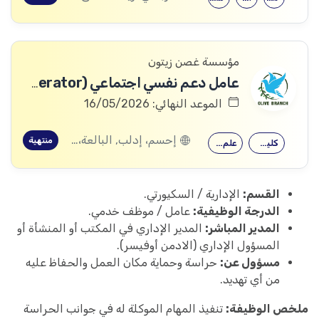
مؤسسة غصن زيتون
عامل دعم نفسي اجتماعي (PSS Operator)
الموعد النهائي: 16/05/2026
إحسم، إدلب, البالعة، إدلب, بليون، إدلب, مرعيان، إدلب
منتهية
كلية التربية
علم النفس
القسم:
الإدارية / السكيورتي.
الدرجة الوظيفية:
عامل / موظف خدمي.
المدير المباشر:
المدير الإداري في المكتب أو المنشأة أو
المسؤول الإداري (الادمن أوفيسر).
مسؤول عن:
حراسة وحماية مكان العمل والحفاظ عليه
من أي تهديد.
ملخص الوظيفة:
تنفيذ المهام الموكلة له في جوانب الحراسة