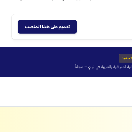
تقديم على هذا المنصب
 جديد
حترافية بالعربية في ثوانٍ — مجاناً.