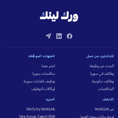
للباحثين عن عمل
للجهات الموظِّفة
البحث عن وظيفة
انشر معنا
وظائف في سوريا
مناقصات سوريا
وظائف حكومية
توظيف كفاءات سورية
المناقصات
لوكالات التوظيف
اكتشف
المزيد
عن WorkLink
Verify by WorkLink
لوحة بيانات سوق العمل
Hire Syrian Talent (EN)