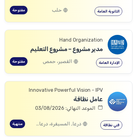
حلب
مفتوحة
الثانوية العامة
Hand Organization
مدير مشروع – مشروع التعليم
القصير، حمص
مفتوحة
الإدارة العامة
Innovative Powerful Vision - IPV
عامل نظافة
الموعد النهائي: 03/08/2026
درعا, المسيفرة، درعا, الجيزة، درعا, بصر الحرير، درعا
منتهية
فني نظافة