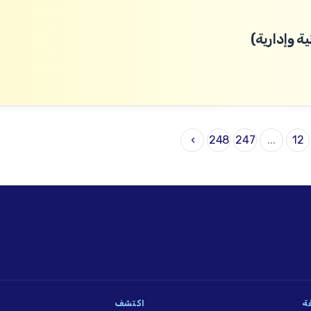
 وإدارية)
›
248
247
...
12
فة
اكتشف