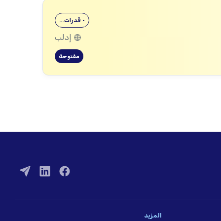
• قدرات…
إدلب
مفتوحة
المزيد