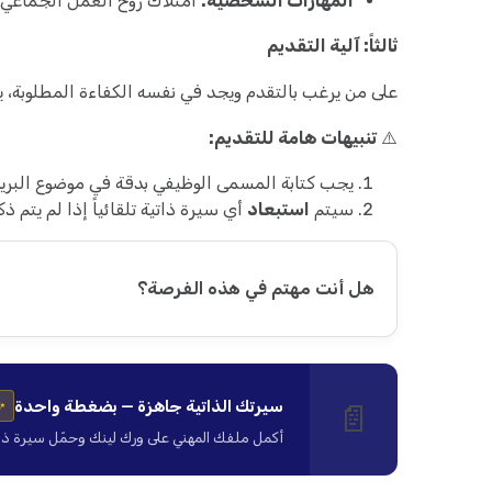
المهارات الشخصية:
امتلاك روح العمل الجماعي و
ثالثاً: آلية التقديم
على من يرغب بالتقدم ويجد في نفسه الكفاءة المطلوبة، يرجى إرسال السيرة 
⚠️
تنبيهات هامة للتقديم:
يجب كتابة المسمى الوظيفي بدقة في موضوع البريد (Subject
سيتم
استبعاد
أي سيرة ذاتية تلقائياً إذا لم يتم ذ
هل أنت مهتم في هذه الفرصة؟
سيرتك الذاتية جاهزة — بضغطة واحدة
📄
✨
أكمل ملفك المهني على ورك لينك وحمّل سيرة ذاتية ا