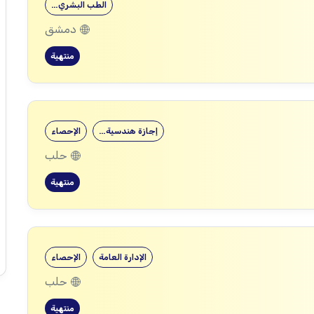
الطب البشري…
دمشق
منتهية
إجازة هندسية…
الإحصاء
حلب
منتهية
الإدارة العامة
الإحصاء
حلب
منتهية