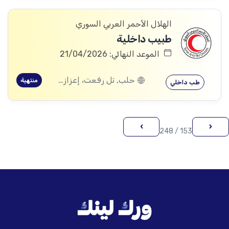
الهلال الأحمر العربي السوري
طبيب داخلية
الموعد النهائي: 21/04/2026
حلب, تل رفعت، إعزاز، حلب, أورم الكبرى، الأتارب، حلب, السفيرة، حلب, ديرحافر، حلب
منتهية
طب داخلي
›
‹
153 / 248