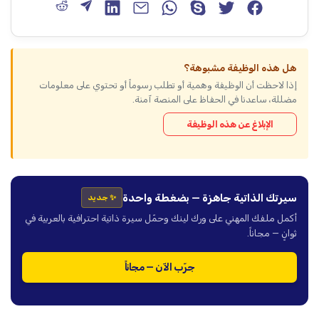
هل هذه الوظيفة مشبوهة؟
إذا لاحظت أن الوظيفة وهمية أو تطلب رسوماً أو تحتوي على معلومات
مضللة، ساعدنا في الحفاظ على المنصة آمنة.
الإبلاغ عن هذه الوظيفة
سيرتك الذاتية جاهزة — بضغطة واحدة
✨ جديد
أكمل ملفك المهني على ورك لينك وحمّل سيرة ذاتية احترافية بالعربية في
ثوانٍ — مجاناً.
جرّب الآن — مجاناً