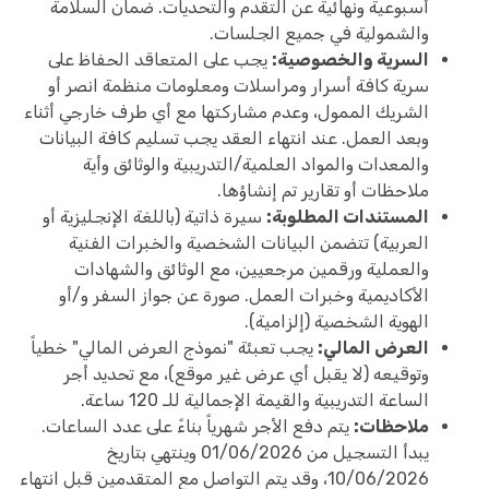
أسبوعية ونهائية عن التقدم والتحديات. ضمان السلامة
والشمولية في جميع الجلسات.
السرية والخصوصية:
يجب على المتعاقد الحفاظ على
سرية كافة أسرار ومراسلات ومعلومات منظمة انصر أو
الشريك الممول، وعدم مشاركتها مع أي طرف خارجي أثناء
وبعد العمل. عند انتهاء العقد يجب تسليم كافة البيانات
والمعدات والمواد العلمية/التدريبية والوثائق وأية
ملاحظات أو تقارير تم إنشاؤها.
المستندات المطلوبة:
سيرة ذاتية (باللغة الإنجليزية أو
العربية) تتضمن البيانات الشخصية والخبرات الفنية
والعملية ورقمين مرجعيين، مع الوثائق والشهادات
الأكاديمية وخبرات العمل. صورة عن جواز السفر و/أو
الهوية الشخصية (إلزامية).
العرض المالي:
يجب تعبئة "نموذج العرض المالي" خطياً
وتوقيعه (لا يقبل أي عرض غير موقع)، مع تحديد أجر
الساعة التدريبية والقيمة الإجمالية للـ 120 ساعة.
ملاحظات:
يتم دفع الأجر شهرياً بناءً على عدد الساعات.
يبدأ التسجيل من 01/06/2026 وينتهي بتاريخ
10/06/2026، وقد يتم التواصل مع المتقدمين قبل انتهاء