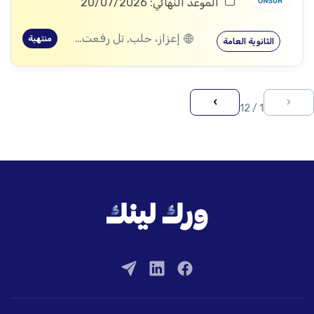
الموعد النهائي: 20/07/2026
إعزاز، حلب, تل رفعت، إعزاز، حلب, كفرنبل، إدلب, إدلب, معرة النعمان، إدلب, كفر زيتا، حماة
منتهية
الثانوية العامة
›
‹
1 / 12