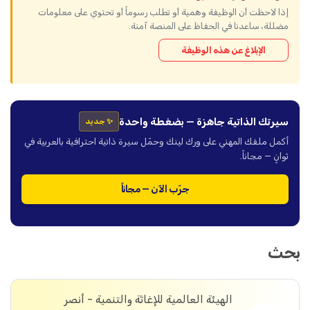
إذا لاحظت أن الوظيفة وهمية أو تطلب رسوماً أو تحتوي على معلومات
مضللة، ساعدنا في الحفاظ على المنصة آمنة.
الإبلاغ عن هذه الوظيفة
سيرتك الذاتية جاهزة — بضغطة واحدة
✨ جديد
أكمل ملفك المهني على ورك لينك وحمّل سيرة ذاتية احترافية بالعربية في
ثوانٍ — مجاناً.
جرّب الآن — مجاناً
بحث
الهيئة العالمية للإغاثة والتنمية - أنصر