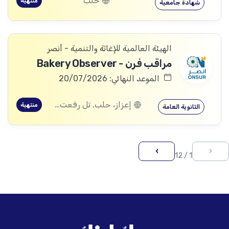
حلب
منتهية
شهادة جامعية
الهيئة العالمية للإغاثة والتنمية - أنصر
مراقب فرن - Bakery Observer
الموعد النهائي: 20/07/2026
إعزاز، حلب, تل رفعت، إعزاز، حلب, كفرنبل، إدلب, إدلب, معرة النعمان، إدلب, كفر زيتا، حماة
منتهية
الثانوية العامة
›
‹
1 / 12