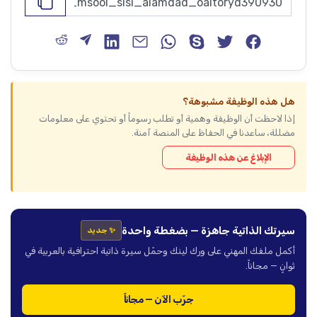
هل هذه الوظيفة مشبوهة؟
إذا لاحظت أن الوظيفة وهمية أو تطلب رسوماً أو تحتوي على معلومات
مضللة، ساعدنا في الحفاظ على المنصة آمنة.
الإبلاغ عن هذه الوظيفة
سيرتك الذاتية جاهزة — بضغطة واحدة
✨ جديد
أكمل ملفك المهني على ورك لينك وحمّل سيرة ذاتية احترافية بالعربية في
ثوانٍ — مجاناً.
جرّب الآن — مجاناً